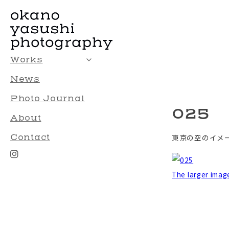
Works
News
Photo Journal
025
About
Contact
東京の空のイメ
The larger image