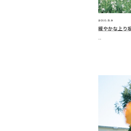
2010.5.9
緩やかな上り
...