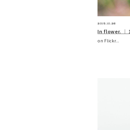
2015.10.26
In flower
on Flickr...