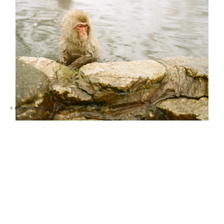
© 2026 O
kano Yasushi
2008.2.17
038
人間が猿っぽいのか、猿が人間っぽいのか。 The larger
imag…...