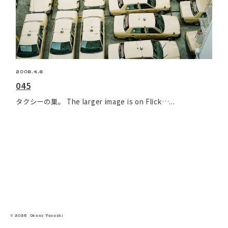
2008.4.8
045
タクシーの巣。 The larger image is on Flick…...
© 2026 O
kano Yasushi